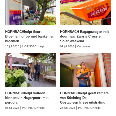
HORNBACHhelpt fleurt
HORNBACH Bagagewagen rolt
Bloemenhof op met banken en
door naar Zwarte Cross en
bloemen
Solar Weekend
|
|
13 juli 2026
HORNBACHhelpt
09 juli 2026
Corporate
HORNBACHhelpt voltooit
HORNBACHhelpt geeft kamers
binnentuin Hagerpoort met
van Stichting De
pergola
Opstap een frisse uitstraling
|
|
06 juli 2026
HORNBACHhelpt
25 juni 2026
HORNBACHhelpt