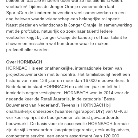
beleeft en dat alle kinderen doen wat ze het allerliefst willen:
voetballen! Tijdens de Jonger Oranje evenementen laat
SportsGen de kinderen bovendien veel samenwerken en een
dag beleven waarin vriendschap een belangrijke rol speelt.
Naast plezier en vriendschap is Jonger Oranje, in samenwerking
met de profclubs, natuurlijk op zoek naar talent! Iedere
voetballer krijgt bij Jonger Oranje de kans zijn of haar talent te
showen en misschien wel hun droom waar te maken:
profvoetballer worden.
Over HORNBACH
HORNBACH is een onafhankelijke, internationale keten van
projectbouwmarkten met tuincentra. Het familiebedrijf heeft een
historie van ruim 138 jaar en meer dan 16.000 medewerkers. In
Nederland bestaat HORNBACH nu achttien jaar en telt het
inmiddels negen vestigingen. HORNBACH won in 2014 voor de
negende keer de Retail Jaarprijs, in de categorie `Beste
Bouwmarkt van Nederland’. Tevens is HORNBACH bij
onafhankelijk onderzoek (waarderingsrapport DIY) van GFK al
vier keer op rij uit de bus gekomen als best gewaardeerde
bouwmarkt. De basis voor de succesvolle HORNBACH-formule
zijn de vijf kernwaarden: laagsteprijsgarantie, deskundig advies,
competente service, een enorm assortiment (van 120.000