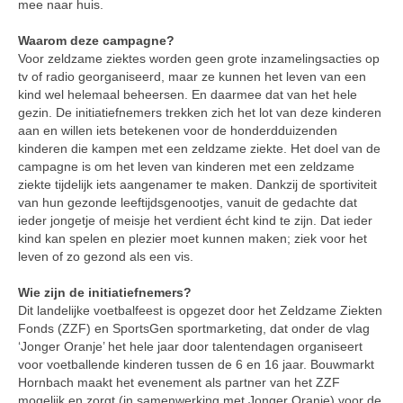
mee naar huis.
Waarom deze campagne?
Voor zeldzame ziektes worden geen grote inzamelingsacties op
tv of radio georganiseerd, maar ze kunnen het leven van een
kind wel helemaal beheersen. En daarmee dat van het hele
gezin. De initiatiefnemers trekken zich het lot van deze kinderen
aan en willen iets betekenen voor de honderdduizenden
kinderen die kampen met een zeldzame ziekte. Het doel van de
campagne is om het leven van kinderen met een zeldzame
ziekte tijdelijk iets aangenamer te maken. Dankzij de sportiviteit
van hun gezonde leeftijdsgenootjes, vanuit de gedachte dat
ieder jongetje of meisje het verdient écht kind te zijn. Dat ieder
kind kan spelen en plezier moet kunnen maken; ziek voor het
leven of zo gezond als een vis.
Wie zijn de initiatiefnemers?
Dit landelijke voetbalfeest is opgezet door het Zeldzame Ziekten
Fonds (ZZF) en SportsGen sportmarketing, dat onder de vlag
‘Jonger Oranje’ het hele jaar door talentendagen organiseert
voor voetballende kinderen tussen de 6 en 16 jaar. Bouwmarkt
Hornbach maakt het evenement als partner van het ZZF
mogelijk en zorgt (in samenwerking met Jonger Oranje) voor de