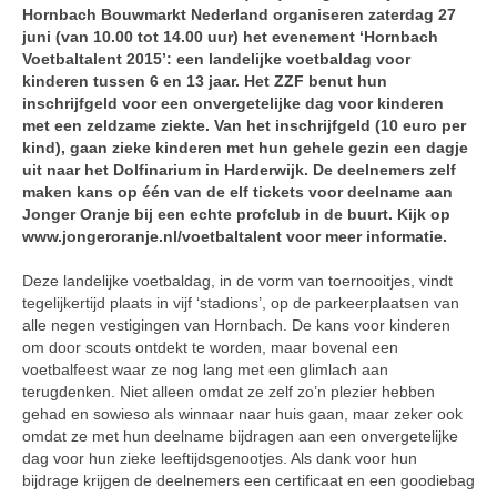
Hornbach Bouwmarkt Nederland organiseren zaterdag 27
juni (van 10.00 tot 14.00 uur) het evenement ‘Hornbach
Voetbaltalent 2015’: een landelijke voetbaldag voor
kinderen tussen 6 en 13 jaar. Het ZZF benut hun
inschrijfgeld voor een onvergetelijke dag voor kinderen
met een zeldzame ziekte. Van het inschrijfgeld (10 euro per
kind), gaan zieke kinderen met hun gehele gezin een dagje
uit naar het Dolfinarium in Harderwijk. De deelnemers zelf
maken kans op één van de elf tickets voor deelname aan
Jonger Oranje bij een echte profclub in de buurt. Kijk op
www.jongeroranje.nl/voetbaltalent voor meer informatie.
Deze landelijke voetbaldag, in de vorm van toernooitjes, vindt
tegelijkertijd plaats in vijf ‘stadions’, op de parkeerplaatsen van
alle negen vestigingen van Hornbach. De kans voor kinderen
om door scouts ontdekt te worden, maar bovenal een
voetbalfeest waar ze nog lang met een glimlach aan
terugdenken. Niet alleen omdat ze zelf zo’n plezier hebben
gehad en sowieso als winnaar naar huis gaan, maar zeker ook
omdat ze met hun deelname bijdragen aan een onvergetelijke
dag voor hun zieke leeftijdsgenootjes. Als dank voor hun
bijdrage krijgen de deelnemers een certificaat en een goodiebag