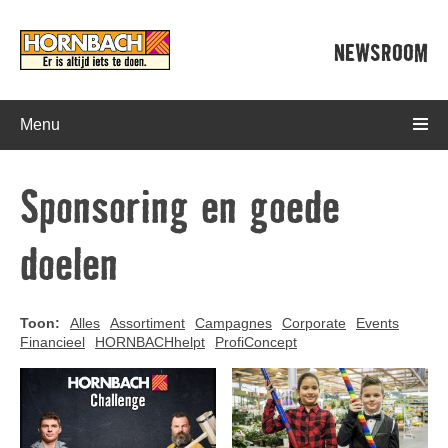
NEWSROOM
Menu
Sponsoring en goede
doelen
Toon:
Alles
Assortiment
Campagnes
Corporate
Events
Financieel
HORNBACHhelpt
ProfiConcept