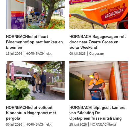
HORNBACHhelpt fleurt
HORNBACH Bagagewagen rolt
Bloemenhof op met banken en
door naar Zwarte Cross en
bloemen
Solar Weekend
|
|
13 juli 2026
HORNBACHhelpt
09 juli 2026
Corporate
HORNBACHhelpt voltooit
HORNBACHhelpt geeft kamers
binnentuin Hagerpoort met
van Stichting De
pergola
Opstap een frisse uitstraling
|
|
06 juli 2026
HORNBACHhelpt
25 juni 2026
HORNBACHhelpt