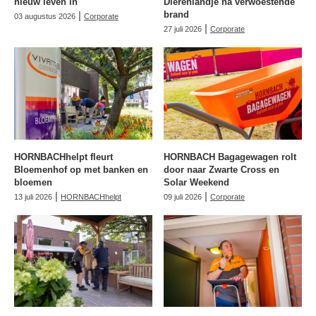
nieuw leven in
Dierenlandje na verwoestende
|
brand
03 augustus 2026
Corporate
|
27 juli 2026
Corporate
HORNBACHhelpt fleurt
HORNBACH Bagagewagen rolt
Bloemenhof op met banken en
door naar Zwarte Cross en
bloemen
Solar Weekend
|
|
13 juli 2026
HORNBACHhelpt
09 juli 2026
Corporate