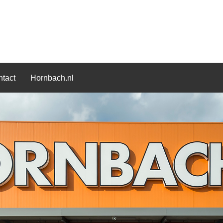
tact
Hornbach.nl