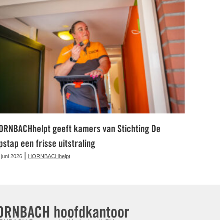
ORNBACHhelpt geeft kamers van Stichting De
pstap een frisse uitstraling
|
 juni 2026
HORNBACHhelpt
ORNBACH hoofdkantoor