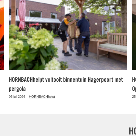
HORNBACHhelpt voltooit binnentuin Hagerpoort met
H
pergola
O
|
06 juli 2026
HORNBACHhelpt
25
H