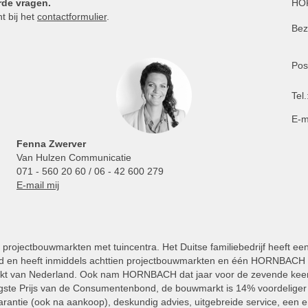
rde vragen.
HOR
t bij het
contactformulier
.
Bez
Pos
Tel.
E-m
Fenna Zwerver
Van Hulzen Communicatie
071 - 560 20 60 / 06 - 42 600 279
E-mail mij
projectbouwmarkten met tuincentra. Het Duitse familiebedrijf heeft ee
 en heeft inmiddels achttien projectbouwmarkten en één HORNBACH Vl
kt van Nederland. Ook nam HORNBACH dat jaar voor de zevende keer
ste Prijs van de Consumentenbond, de bouwmarkt is 14% voordeliger 
rantie (ook na aankoop), deskundig advies, uitgebreide service, een e