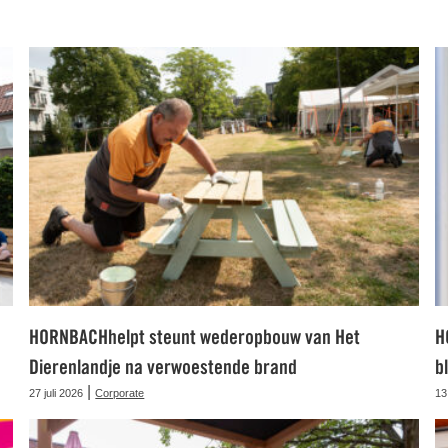
HORNBACHhelpt steunt wederopbouw van Het
H
Dierenlandje na verwoestende brand
b
|
27 juli 2026
Corporate
13