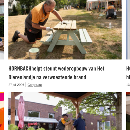
HORNBACHhelpt steunt wederopbouw van Het
H
Dierenlandje na verwoestende brand
b
|
27 juli 2026
Corporate
13