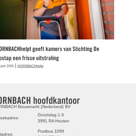
ORNBACHhelpt geeft kamers van Stichting De
pstap een frisse uitstraling
|
 juni 2026
HORNBACHhelpt
ORNBACH hoofdkantoor
NBACH Bouwmarkt (Nederland) BV
Grootslag 1-5
oekadres:
3991 RA Houten
Postbus 1099
tadres: