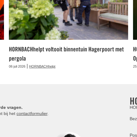
HORNBACHhelpt voltooit binnentuin Hagerpoort met
H
pergola
O
|
06 juli 2026
HORNBACHhelpt
25
H
rde vragen.
HOR
t bij het
contactformulier
.
Bez
Pos