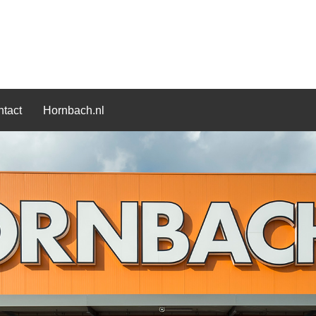
tact
Hornbach.nl