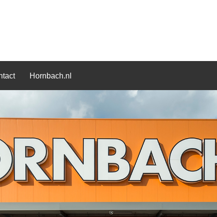
tact
Hornbach.nl