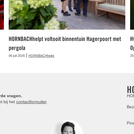
HORNBACHhelpt voltooit binnentuin Hagerpoort met
H
pergola
O
|
06 juli 2026
HORNBACHhelpt
25
H
rde vragen.
HOR
t bij het
contactformulier
.
Bez
Pos