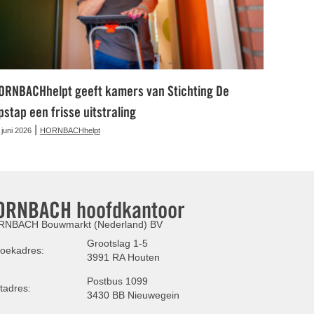
ORNBACHhelpt geeft kamers van Stichting De
pstap een frisse uitstraling
|
 juni 2026
HORNBACHhelpt
ORNBACH hoofdkantoor
NBACH Bouwmarkt (Nederland) BV
Grootslag 1-5
oekadres:
3991 RA Houten
Postbus 1099
tadres:
3430 BB Nieuwegein