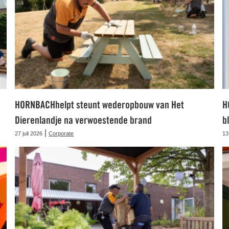
HORNBACHhelpt steunt wederopbouw van Het
H
Dierenlandje na verwoestende brand
b
|
27 juli 2026
Corporate
13