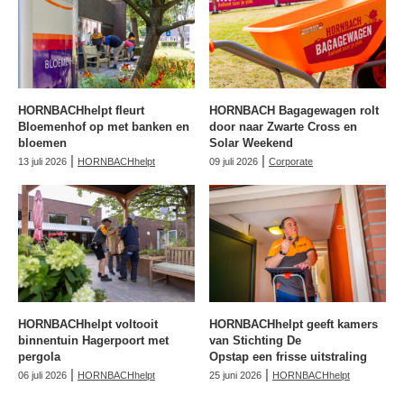
HORNBACHhelpt fleurt
HORNBACH Bagagewagen rolt
Bloemenhof op met banken en
door naar Zwarte Cross en
bloemen
Solar Weekend
|
|
13 juli 2026
HORNBACHhelpt
09 juli 2026
Corporate
HORNBACHhelpt voltooit
HORNBACHhelpt geeft kamers
binnentuin Hagerpoort met
van Stichting De
pergola
Opstap een frisse uitstraling
|
|
06 juli 2026
HORNBACHhelpt
25 juni 2026
HORNBACHhelpt