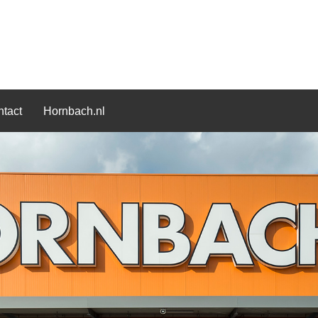
tact
Hornbach.nl