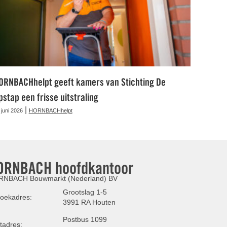
ORNBACHhelpt geeft kamers van Stichting De
pstap een frisse uitstraling
|
 juni 2026
HORNBACHhelpt
ORNBACH hoofdkantoor
NBACH Bouwmarkt (Nederland) BV
Grootslag 1-5
oekadres:
3991 RA Houten
Postbus 1099
tadres: