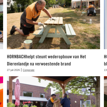
HORNBACHhelpt steunt wederopbouw van Het
H
Dierenlandje na verwoestende brand
b
|
27 juli 2026
Corporate
13