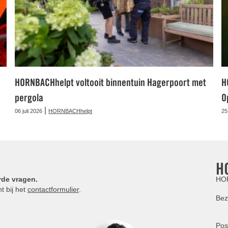
HORNBACHhelpt voltooit binnentuin Hagerpoort met
H
pergola
O
|
06 juli 2026
HORNBACHhelpt
25
H
rde vragen.
HOR
t bij het
contactformulier
.
Bez
Pos