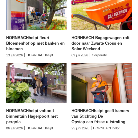
HORNBACHhelpt fleurt
HORNBACH Bagagewagen rolt
Bloemenhof op met banken en
door naar Zwarte Cross en
bloemen
Solar Weekend
|
|
13 juli 2026
HORNBACHhelpt
09 juli 2026
Corporate
HORNBACHhelpt voltooit
HORNBACHhelpt geeft kamers
binnentuin Hagerpoort met
van Stichting De
pergola
Opstap een frisse uitstraling
|
|
06 juli 2026
HORNBACHhelpt
25 juni 2026
HORNBACHhelpt