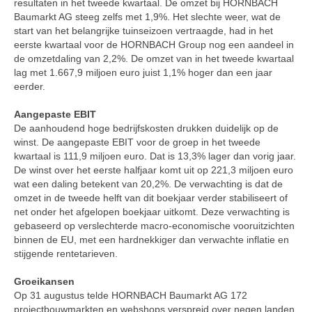
resultaten in het tweede kwartaal. De omzet bij HORNBACH
Baumarkt AG steeg zelfs met 1,9%. Het slechte weer, wat de
start van het belangrijke tuinseizoen vertraagde, had in het
eerste kwartaal voor de HORNBACH Group nog een aandeel in
de omzetdaling van 2,2%. De omzet van in het tweede kwartaal
lag met 1.667,9 miljoen euro juist 1,1% hoger dan een jaar
eerder.
Aangepaste EBIT
De aanhoudend hoge bedrijfskosten drukken duidelijk op de
winst. De aangepaste EBIT voor de groep in het tweede
kwartaal is 111,9 miljoen euro. Dat is 13,3% lager dan vorig jaar.
De winst over het eerste halfjaar komt uit op 221,3 miljoen euro
wat een daling betekent van 20,2%. De verwachting is dat de
omzet in de tweede helft van dit boekjaar verder stabiliseert of
net onder het afgelopen boekjaar uitkomt. Deze verwachting is
gebaseerd op verslechterde macro-economische vooruitzichten
binnen de EU, met een hardnekkiger dan verwachte inflatie en
stijgende rentetarieven.
Groeikansen
Op 31 augustus telde HORNBACH Baumarkt AG 172
projectbouwmarkten en webshops verspreid over negen landen