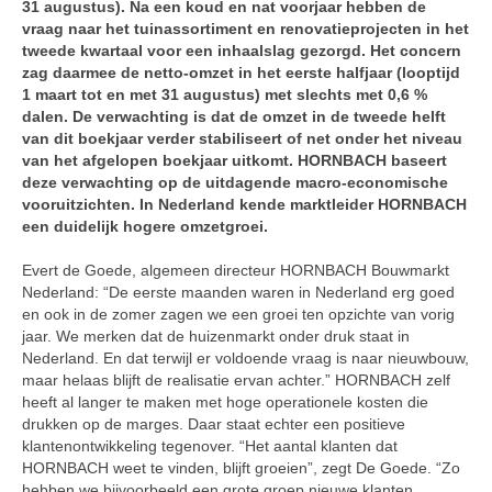
31 augustus). Na een koud en nat voorjaar hebben de
vraag naar het tuinassortiment en renovatieprojecten in het
tweede kwartaal voor een inhaalslag gezorgd. Het concern
zag daarmee de netto-omzet in het eerste halfjaar (looptijd
1 maart tot en met 31 augustus) met slechts met 0,6 %
dalen. De verwachting is dat de omzet in de tweede helft
van dit boekjaar verder stabiliseert of net onder het niveau
van het afgelopen boekjaar uitkomt. HORNBACH baseert
deze verwachting op de uitdagende macro-economische
vooruitzichten. In Nederland kende marktleider HORNBACH
een duidelijk hogere omzetgroei.
Evert de Goede, algemeen directeur HORNBACH Bouwmarkt
Nederland: “De eerste maanden waren in Nederland erg goed
en ook in de zomer zagen we een groei ten opzichte van vorig
jaar. We merken dat de huizenmarkt onder druk staat in
Nederland. En dat terwijl er voldoende vraag is naar nieuwbouw,
maar helaas blijft de realisatie ervan achter.” HORNBACH zelf
heeft al langer te maken met hoge operationele kosten die
drukken op de marges. Daar staat echter een positieve
klantenontwikkeling tegenover. “Het aantal klanten dat
HORNBACH weet te vinden, blijft groeien”, zegt De Goede. “Zo
hebben we bijvoorbeeld een grote groep nieuwe klanten