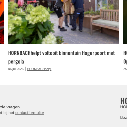
HORNBACHhelpt voltooit binnentuin Hagerpoort met
H
pergola
O
|
06 juli 2026
HORNBACHhelpt
25
H
rde vragen.
HOR
t bij het
contactformulier
.
Bez