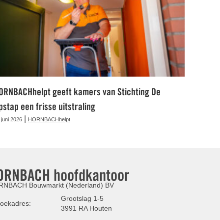
ORNBACHhelpt geeft kamers van Stichting De
pstap een frisse uitstraling
|
 juni 2026
HORNBACHhelpt
ORNBACH hoofdkantoor
NBACH Bouwmarkt (Nederland) BV
Grootslag 1-5
oekadres:
3991 RA Houten