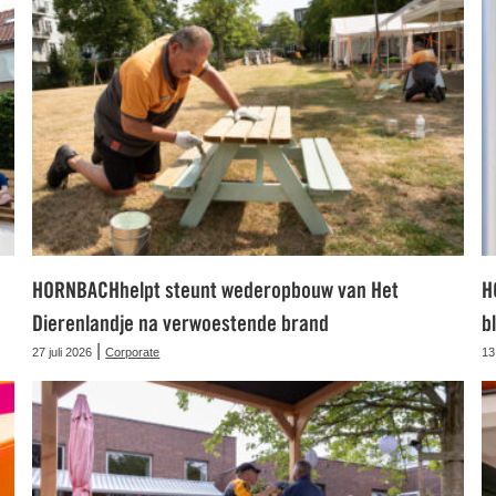
HORNBACHhelpt steunt wederopbouw van Het
H
Dierenlandje na verwoestende brand
b
|
27 juli 2026
Corporate
13