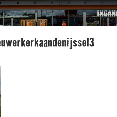
euwerkerkaandenijssel3