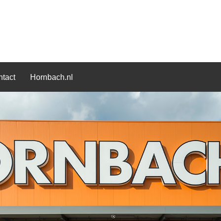
tact
Hornbach.nl