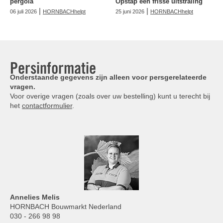
pergola
Opstap een frisse uitstraling
|
|
06 juli 2026
HORNBACHhelpt
25 juni 2026
HORNBACHhelpt
Persinformatie
Onderstaande gegevens zijn alleen voor persgerelateerde
vragen.
Voor overige vragen (zoals over uw bestelling) kunt u terecht bij
het
contactformulier
.
Annelies
Melis
HORNBACH Bouwmarkt Nederland
030 - 266 98 98