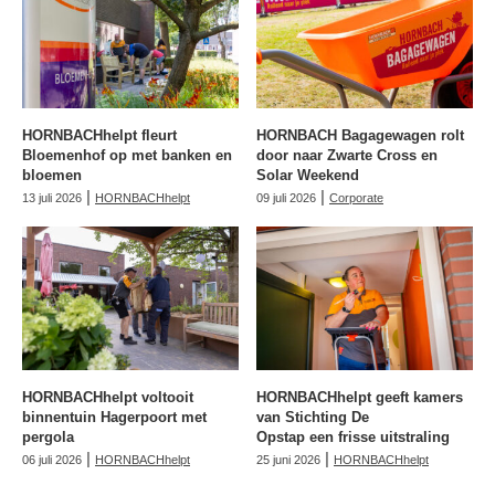
HORNBACHhelpt fleurt
HORNBACH Bagagewagen rolt
Bloemenhof op met banken en
door naar Zwarte Cross en
bloemen
Solar Weekend
|
|
13 juli 2026
HORNBACHhelpt
09 juli 2026
Corporate
HORNBACHhelpt voltooit
HORNBACHhelpt geeft kamers
binnentuin Hagerpoort met
van Stichting De
pergola
Opstap een frisse uitstraling
|
|
06 juli 2026
HORNBACHhelpt
25 juni 2026
HORNBACHhelpt