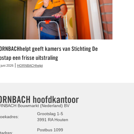
ORNBACHhelpt geeft kamers van Stichting De
pstap een frisse uitstraling
|
 juni 2026
HORNBACHhelpt
ORNBACH hoofdkantoor
NBACH Bouwmarkt (Nederland) BV
Grootslag 1-5
oekadres:
3991 RA Houten
Postbus 1099
tadres: