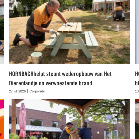
HORNBACHhelpt steunt wederopbouw van Het
H
Dierenlandje na verwoestende brand
b
|
27 juli 2026
Corporate
13