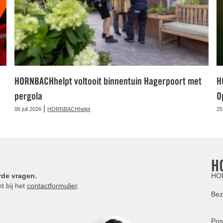
HORNBACHhelpt voltooit binnentuin Hagerpoort met
H
pergola
O
|
06 juli 2026
HORNBACHhelpt
25
H
rde vragen.
HOR
t bij het
contactformulier
.
Bez
Pos