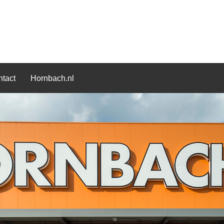
tact
Hornbach.nl