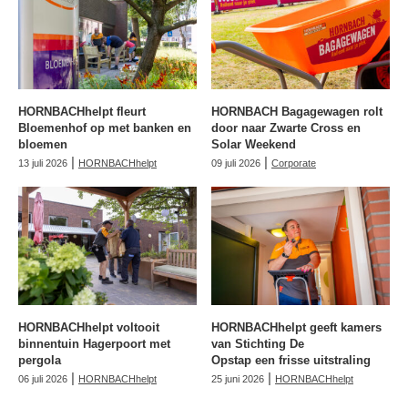
HORNBACHhelpt fleurt
HORNBACH Bagagewagen rolt
Bloemenhof op met banken en
door naar Zwarte Cross en
bloemen
Solar Weekend
|
|
13 juli 2026
HORNBACHhelpt
09 juli 2026
Corporate
HORNBACHhelpt voltooit
HORNBACHhelpt geeft kamers
binnentuin Hagerpoort met
van Stichting De
pergola
Opstap een frisse uitstraling
|
|
06 juli 2026
HORNBACHhelpt
25 juni 2026
HORNBACHhelpt