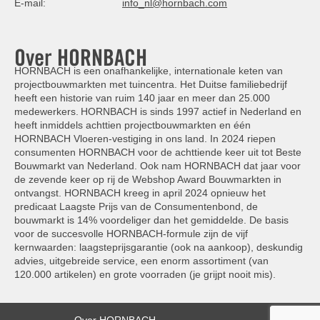
E-mail:
info_nl@hornbach.com
Over HORNBACH
HORNBACH is een onafhankelijke, internationale keten van
projectbouwmarkten met tuincentra. Het Duitse familiebedrijf
heeft een historie van ruim 140 jaar en meer dan 25.000
medewerkers. HORNBACH is sinds 1997 actief in Nederland en
heeft inmiddels achttien projectbouwmarkten en één
HORNBACH Vloeren-vestiging in ons land. In 2024 riepen
consumenten HORNBACH voor de achttiende keer uit tot Beste
Bouwmarkt van Nederland. Ook nam HORNBACH dat jaar voor
de zevende keer op rij de Webshop Award Bouwmarkten in
ontvangst. HORNBACH kreeg in april 2024 opnieuw het
predicaat Laagste Prijs van de Consumentenbond, de
bouwmarkt is 14% voordeliger dan het gemiddelde. De basis
voor de succesvolle HORNBACH-formule zijn de vijf
kernwaarden: laagsteprijsgarantie (ook na aankoop), deskundig
advies, uitgebreide service, een enorm assortiment (van
120.000 artikelen) en grote voorraden (je grijpt nooit mis).
Over HORNBACH