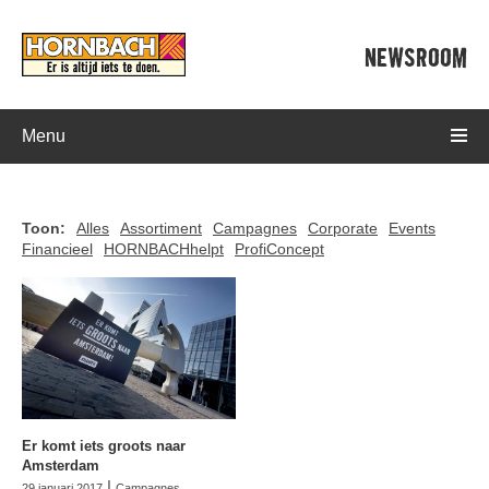
NEWSROOM
Menu
Toon:
Alles
Assortiment
Campagnes
Corporate
Events
Financieel
HORNBACHhelpt
ProfiConcept
Er komt iets groots naar
Amsterdam
|
29 januari 2017
Campagnes
,