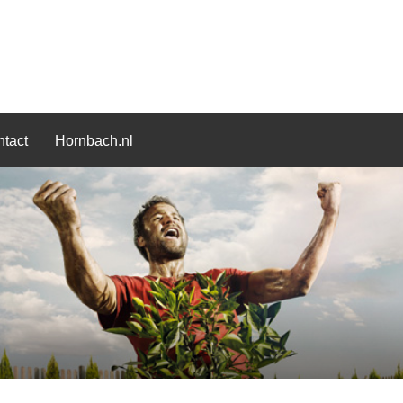
tact
Hornbach.nl