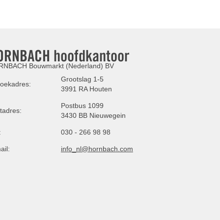
ORNBACH hoofdkantoor
NBACH Bouwmarkt (Nederland) BV
Grootslag 1-5
oekadres:
3991 RA Houten
Postbus 1099
tadres:
3430 BB Nieuwegein
:
030 - 266 98 98
ail:
info_nl@hornbach.com