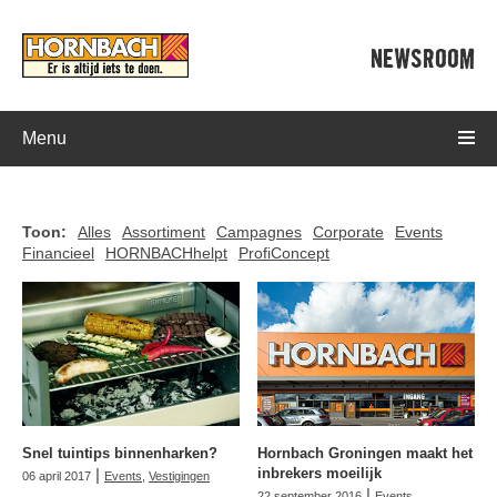
NEWSROOM
Menu
Toon:
Alles
Assortiment
Campagnes
Corporate
Events
Financieel
HORNBACHhelpt
ProfiConcept
Snel tuintips binnenharken?
Hornbach Groningen maakt het
|
inbrekers moeilijk
06 april 2017
Events
,
Vestigingen
|
22 september 2016
Events