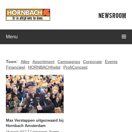
NEWSROOM
Menu
Toon:
Alles
Assortiment
Campagnes
Corporate
Events
Financieel
HORNBACHhelpt
ProfiConcept
Max Verstappen uitgezwaaid bij
Hornbach Amsterdam
|
18 maart 2017
Campagnes
,
Events