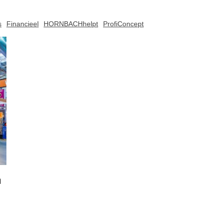
s
Financieel
HORNBACHhelpt
ProfiConcept
m