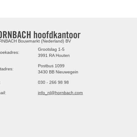
ORNBACH hoofdkantoor
NBACH Bouwmarkt (Nederland) BV
Grootslag 1-5
oekadres:
3991 RA Houten
Postbus 1099
tadres:
3430 BB Nieuwegein
:
030 - 266 98 98
ail:
info_nl@hornbach.com