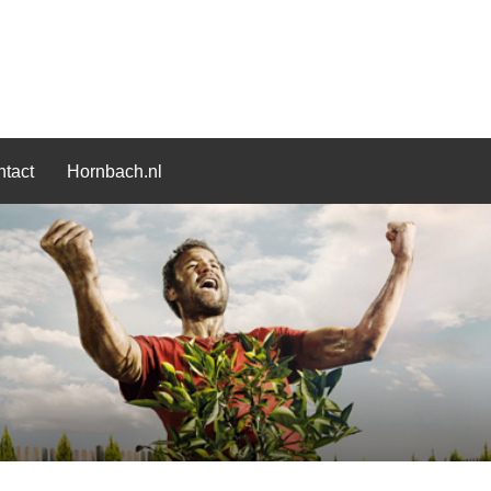
tact
Hornbach.nl