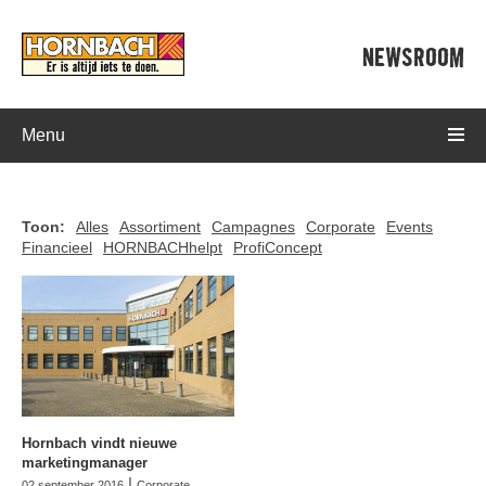
NEWSROOM
Menu
Toon:
Alles
Assortiment
Campagnes
Corporate
Events
Financieel
HORNBACHhelpt
ProfiConcept
Hornbach vindt nieuwe
marketingmanager
|
02 september 2016
Corporate