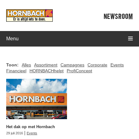
NEWSROOM
Menu
Toon:
Alles
Assortiment
Campagnes
Corporate
Events
Financieel
HORNBACHhelpt
ProfiConcept
Het dak op met Hornbach
|
29 juli 2016
Events