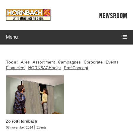
NEWSROOM
Menu
Toon:
Alles
Assortiment
Campagnes
Corporate
Events
Financieel
HORNBACHhelpt
ProfiConcept
Zo rolt Hornbach
|
07 november 2014
Events