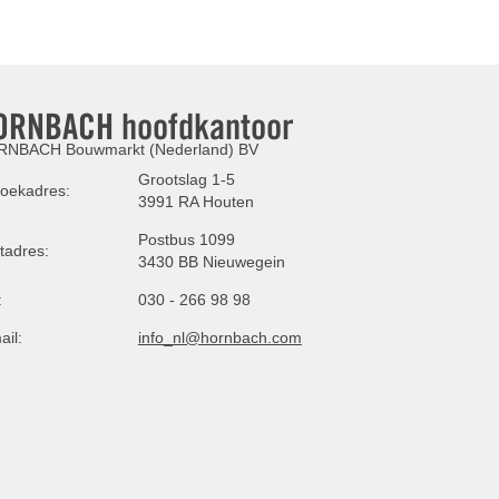
ORNBACH hoofdkantoor
NBACH Bouwmarkt (Nederland) BV
Grootslag 1-5
oekadres:
3991 RA Houten
Postbus 1099
tadres:
3430 BB Nieuwegein
:
030 - 266 98 98
ail:
info_nl@hornbach.com