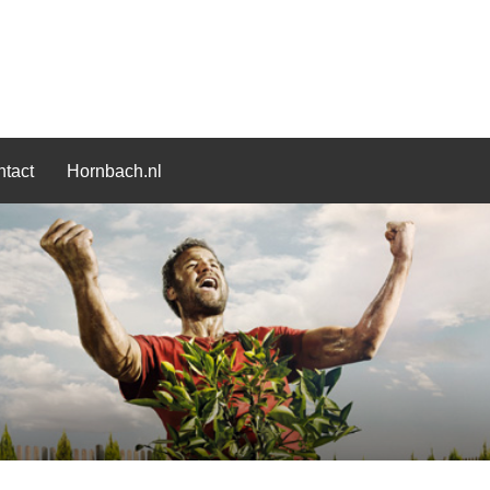
tact
Hornbach.nl