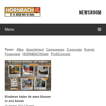
NEWSROOM
Menu
Toon:
Alles
Assortiment
Campagnes
Corporate
Events
Financieel
HORNBACHhelpt
ProfiConcept
Kinderen halen de ware klusser
in ons boven
|
16 oktober 2014
Events