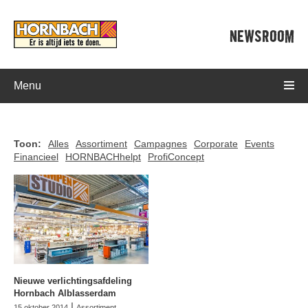
NEWSROOM
Menu
Toon:
Alles
Assortiment
Campagnes
Corporate
Events
Financieel
HORNBACHhelpt
ProfiConcept
Nieuwe verlichtingsafdeling
Hornbach Alblasserdam
|
15 oktober 2014
Assortiment