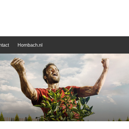
tact
Hornbach.nl