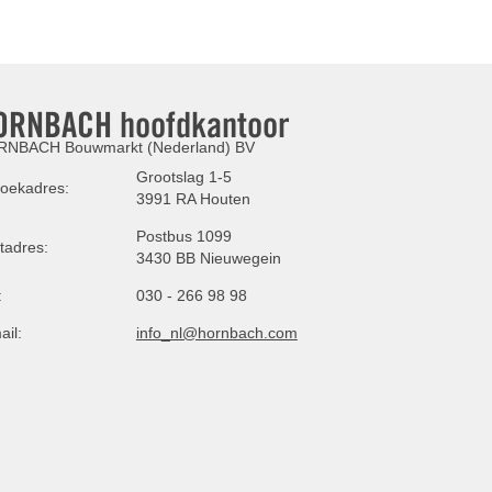
ORNBACH hoofdkantoor
NBACH Bouwmarkt (Nederland) BV
Grootslag 1-5
oekadres:
3991 RA Houten
Postbus 1099
tadres:
3430 BB Nieuwegein
:
030 - 266 98 98
ail:
info_nl@hornbach.com