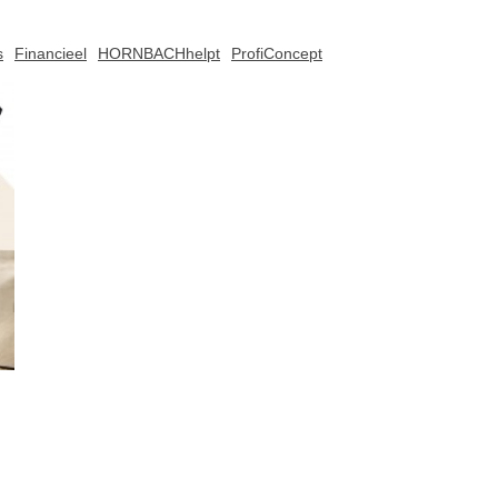
s
Financieel
HORNBACHhelpt
ProfiConcept