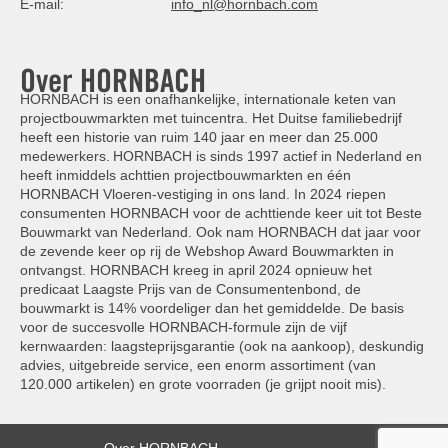
E-mail:
info_nl@hornbach.com
Over HORNBACH
HORNBACH is een onafhankelijke, internationale keten van
projectbouwmarkten met tuincentra. Het Duitse familiebedrijf
heeft een historie van ruim 140 jaar en meer dan 25.000
medewerkers. HORNBACH is sinds 1997 actief in Nederland en
heeft inmiddels achttien projectbouwmarkten en één
HORNBACH Vloeren-vestiging in ons land. In 2024 riepen
consumenten HORNBACH voor de achttiende keer uit tot Beste
Bouwmarkt van Nederland. Ook nam HORNBACH dat jaar voor
de zevende keer op rij de Webshop Award Bouwmarkten in
ontvangst. HORNBACH kreeg in april 2024 opnieuw het
predicaat Laagste Prijs van de Consumentenbond, de
bouwmarkt is 14% voordeliger dan het gemiddelde. De basis
voor de succesvolle HORNBACH-formule zijn de vijf
kernwaarden: laagsteprijsgarantie (ook na aankoop), deskundig
advies, uitgebreide service, een enorm assortiment (van
120.000 artikelen) en grote voorraden (je grijpt nooit mis).
Over HORNBACH