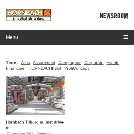
NEWSROOM
Menu
Toon:
Alles
Assortiment
Campagnes
Corporate
Events
Financieel
HORNBACHhelpt
ProfiConcept
Hornbach Tilburg nu met drive-
in
|
27 november 2014
Corporate
,