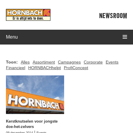
NEWSROOM
Menu
Toon:
Alles
Assortiment
Campagnes
Corporate
Events
Financieel
HORNBACHhelpt
ProfiConcept
Kerstknutselen voor jongste
doe-het-zelvers
|
09 december 2014
Events