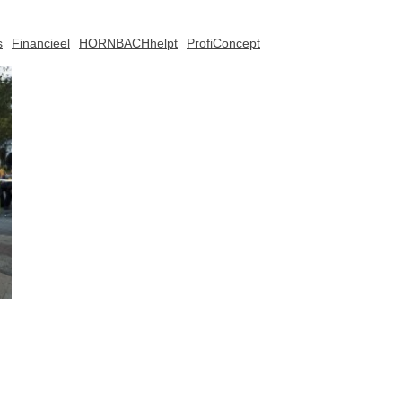
s
Financieel
HORNBACHhelpt
ProfiConcept