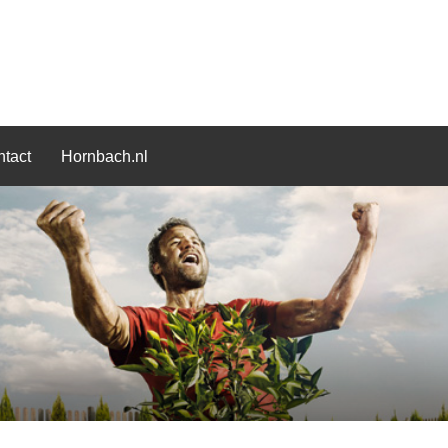
tact
Hornbach.nl