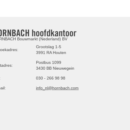
ORNBACH hoofdkantoor
NBACH Bouwmarkt (Nederland) BV
Grootslag 1-5
oekadres:
3991 RA Houten
Postbus 1099
tadres:
3430 BB Nieuwegein
:
030 - 266 98 98
ail:
info_nl@hornbach.com