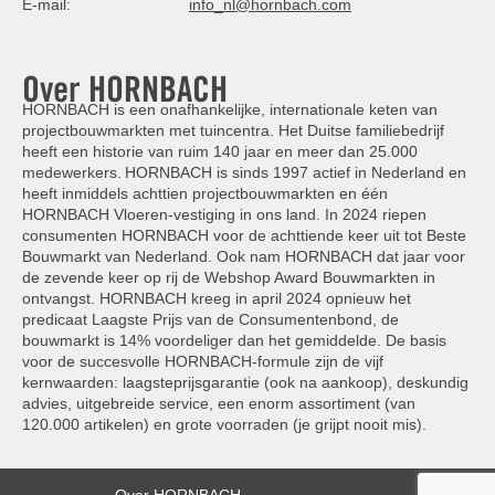
E-mail:
info_nl@hornbach.com
Over HORNBACH
HORNBACH is een onafhankelijke, internationale keten van
projectbouwmarkten met tuincentra. Het Duitse familiebedrijf
heeft een historie van ruim 140 jaar en meer dan 25.000
medewerkers. HORNBACH is sinds 1997 actief in Nederland en
heeft inmiddels achttien projectbouwmarkten en één
HORNBACH Vloeren-vestiging in ons land. In 2024 riepen
consumenten HORNBACH voor de achttiende keer uit tot Beste
Bouwmarkt van Nederland. Ook nam HORNBACH dat jaar voor
de zevende keer op rij de Webshop Award Bouwmarkten in
ontvangst. HORNBACH kreeg in april 2024 opnieuw het
predicaat Laagste Prijs van de Consumentenbond, de
bouwmarkt is 14% voordeliger dan het gemiddelde. De basis
voor de succesvolle HORNBACH-formule zijn de vijf
kernwaarden: laagsteprijsgarantie (ook na aankoop), deskundig
advies, uitgebreide service, een enorm assortiment (van
120.000 artikelen) en grote voorraden (je grijpt nooit mis).
Over HORNBACH