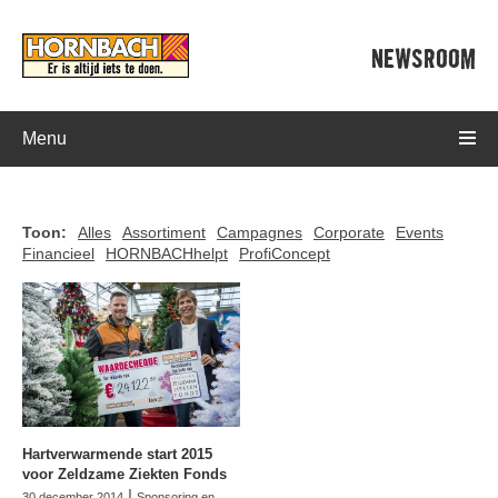
NEWSROOM
Menu
Toon:
Alles
Assortiment
Campagnes
Corporate
Events
Financieel
HORNBACHhelpt
ProfiConcept
Hartverwarmende start 2015
voor Zeldzame Ziekten Fonds
|
30 december 2014
Sponsoring en