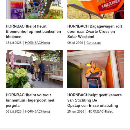
HORNBACHhelpt fleurt
HORNBACH Bagagewagen rolt
Bloemenhof op met banken en
door naar Zwarte Cross en
bloemen
Solar Weekend
|
|
13 juli 2026
HORNBACHhelpt
09 juli 2026
Corporate
HORNBACHhelpt voltooit
HORNBACHhelpt geeft kamers
binnentuin Hagerpoort met
van Stichting De
pergola
Opstap een frisse uitstraling
|
|
06 juli 2026
HORNBACHhelpt
25 juni 2026
HORNBACHhelpt