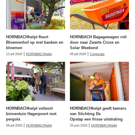
HORNBACHhelpt fleurt
HORNBACH Bagagewagen rolt
Bloemenhof op met banken en
door naar Zwarte Cross en
bloemen
Solar Weekend
|
|
13 juli 2026
HORNBACHhelpt
09 juli 2026
Corporate
HORNBACHhelpt voltooit
HORNBACHhelpt geeft kamers
binnentuin Hagerpoort met
van Stichting De
pergola
Opstap een frisse uitstraling
|
|
06 juli 2026
HORNBACHhelpt
25 juni 2026
HORNBACHhelpt