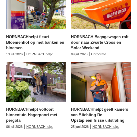
HORNBACHhelpt fleurt
HORNBACH Bagagewagen rolt
Bloemenhof op met banken en
door naar Zwarte Cross en
bloemen
Solar Weekend
|
|
13 juli 2026
HORNBACHhelpt
09 juli 2026
Corporate
HORNBACHhelpt voltooit
HORNBACHhelpt geeft kamers
binnentuin Hagerpoort met
van Stichting De
pergola
Opstap een frisse uitstraling
|
|
06 juli 2026
HORNBACHhelpt
25 juni 2026
HORNBACHhelpt