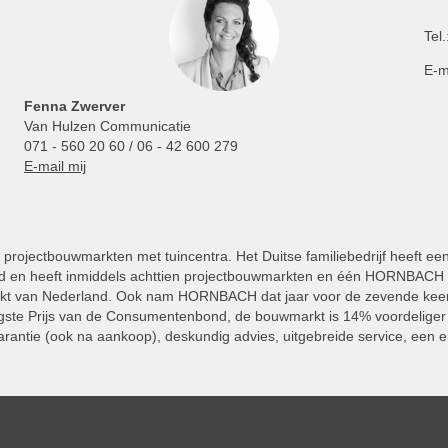
Tel.
E-m
Fenna Zwerver
Van Hulzen Communicatie
071 - 560 20 60 / 06 - 42 600 279
E-mail mij
projectbouwmarkten met tuincentra. Het Duitse familiebedrijf heeft ee
 en heeft inmiddels achttien projectbouwmarkten en één HORNBACH Vl
kt van Nederland. Ook nam HORNBACH dat jaar voor de zevende keer
ste Prijs van de Consumentenbond, de bouwmarkt is 14% voordeliger 
rantie (ook na aankoop), deskundig advies, uitgebreide service, een e