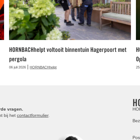
HORNBACHhelpt voltooit binnentuin Hagerpoort met
H
pergola
O
|
06 juli 2026
HORNBACHhelpt
25
H
rde vragen.
HOR
t bij het
contactformulier
.
Bez
Pos