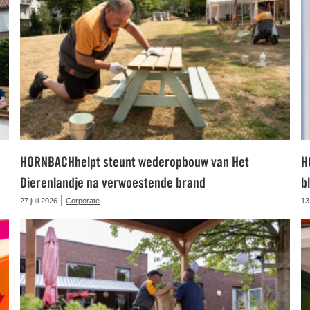
HORNBACHhelpt steunt wederopbouw van Het
H
Dierenlandje na verwoestende brand
b
|
27 juli 2026
Corporate
13