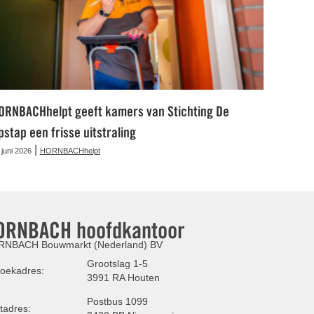
ORNBACHhelpt geeft kamers van Stichting De
pstap een frisse uitstraling
|
 juni 2026
HORNBACHhelpt
ORNBACH hoofdkantoor
NBACH Bouwmarkt (Nederland) BV
Grootslag 1-5
oekadres:
3991 RA Houten
Postbus 1099
tadres: