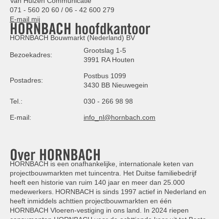
Van Hulzen Communicatie
071 - 560 20 60 / 06 - 42 600 279
E-mail mij
HORNBACH hoofdkantoor
HORNBACH Bouwmarkt (Nederland) BV
Grootslag 1-5
Bezoekadres:
3991 RA Houten
Postbus 1099
Postadres:
3430 BB Nieuwegein
Tel.:
030 - 266 98 98
E-mail:
info_nl@hornbach.com
Over HORNBACH
HORNBACH is een onafhankelijke, internationale keten van
projectbouwmarkten met tuincentra. Het Duitse familiebedrijf
heeft een historie van ruim 140 jaar en meer dan 25.000
medewerkers. HORNBACH is sinds 1997 actief in Nederland en
heeft inmiddels achttien projectbouwmarkten en één
HORNBACH Vloeren-vestiging in ons land. In 2024 riepen