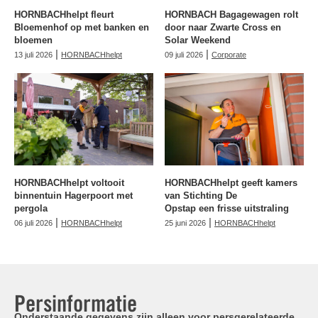
HORNBACHhelpt fleurt
HORNBACH Bagagewagen rolt
Bloemenhof op met banken en
door naar Zwarte Cross en
bloemen
Solar Weekend
|
|
13 juli 2026
HORNBACHhelpt
09 juli 2026
Corporate
HORNBACHhelpt voltooit
HORNBACHhelpt geeft kamers
binnentuin Hagerpoort met
van Stichting De
pergola
Opstap een frisse uitstraling
|
|
06 juli 2026
HORNBACHhelpt
25 juni 2026
HORNBACHhelpt
Persinformatie
Onderstaande gegevens zijn alleen voor persgerelateerde