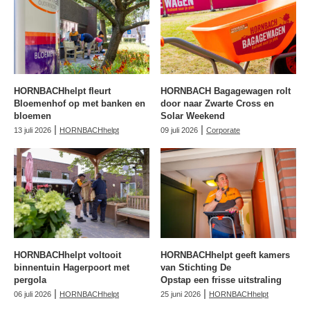
HORNBACHhelpt fleurt
HORNBACH Bagagewagen rolt
Bloemenhof op met banken en
door naar Zwarte Cross en
bloemen
Solar Weekend
|
|
13 juli 2026
HORNBACHhelpt
09 juli 2026
Corporate
HORNBACHhelpt voltooit
HORNBACHhelpt geeft kamers
binnentuin Hagerpoort met
van Stichting De
pergola
Opstap een frisse uitstraling
|
|
06 juli 2026
HORNBACHhelpt
25 juni 2026
HORNBACHhelpt