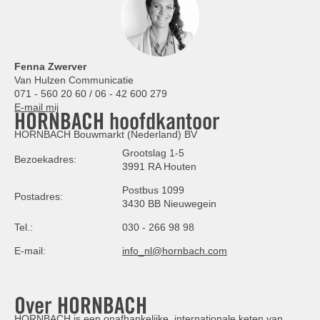
Fenna Zwerver
Van Hulzen Communicatie
071 - 560 20 60 / 06 - 42 600 279
E-mail mij
HORNBACH hoofdkantoor
HORNBACH Bouwmarkt (Nederland) BV
Grootslag 1-5
Bezoekadres:
3991 RA Houten
Postbus 1099
Postadres:
3430 BB Nieuwegein
Tel.:
030 - 266 98 98
E-mail:
info_nl@hornbach.com
Over HORNBACH
HORNBACH is een onafhankelijke, internationale keten van