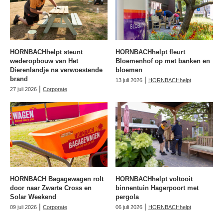
HORNBACHhelpt steunt
HORNBACHhelpt fleurt
wederopbouw van Het
Bloemenhof op met banken en
Dierenlandje na verwoestende
bloemen
brand
|
13 juli 2026
HORNBACHhelpt
|
27 juli 2026
Corporate
HORNBACH Bagagewagen rolt
HORNBACHhelpt voltooit
door naar Zwarte Cross en
binnentuin Hagerpoort met
Solar Weekend
pergola
|
|
09 juli 2026
Corporate
06 juli 2026
HORNBACHhelpt