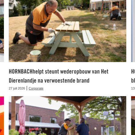
HORNBACHhelpt steunt wederopbouw van Het
H
Dierenlandje na verwoestende brand
b
|
27 juli 2026
Corporate
13