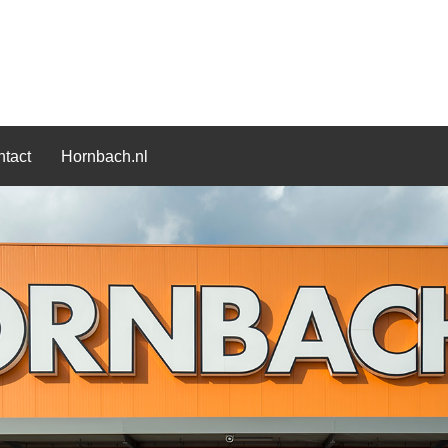
tact
Hornbach.nl