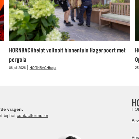
HORNBACHhelpt voltooit binnentuin Hagerpoort met
H
pergola
O
|
06 juli 2026
HORNBACHhelpt
25
H
rde vragen.
HOR
t bij het
contactformulier
.
Bez
Pos