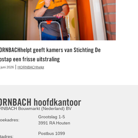
ORNBACHhelpt geeft kamers van Stichting De
pstap een frisse uitstraling
|
 juni 2026
HORNBACHhelpt
ORNBACH hoofdkantoor
NBACH Bouwmarkt (Nederland) BV
Grootslag 1-5
oekadres:
3991 RA Houten
Postbus 1099
tadres: