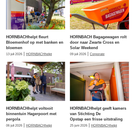
HORNBACHhelpt fleurt
HORNBACH Bagagewagen rolt
Bloemenhof op met banken en
door naar Zwarte Cross en
bloemen
Solar Weekend
|
|
13 juli 2026
HORNBACHhelpt
09 juli 2026
Corporate
HORNBACHhelpt voltooit
HORNBACHhelpt geeft kamers
binnentuin Hagerpoort met
van Stichting De
pergola
Opstap een frisse uitstraling
|
|
06 juli 2026
HORNBACHhelpt
25 juni 2026
HORNBACHhelpt