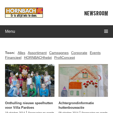
NEWSROOM
Menu
Toon:
Alles
Assortiment
Campagnes
Corporate
Events
Financieel
HORNBACHhelpt
ProfiConcept
Onthulling nieuwe speelhutten
Achtergrondinformatie
voor Villa Pardoes
huttenbouwactie
|
|
19 oktober 2014
Sponsoring en goede
09 oktober 2014
Sponsoring en goede