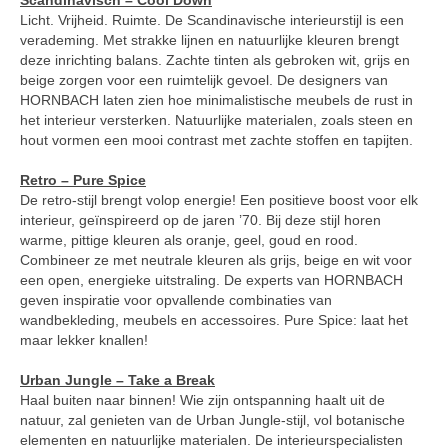
Scandinavisch – Cool Down
Licht. Vrijheid. Ruimte. De Scandinavische interieurstijl is een
verademing. Met strakke lijnen en natuurlijke kleuren brengt
deze inrichting balans. Zachte tinten als gebroken wit, grijs en
beige zorgen voor een ruimtelijk gevoel. De designers van
HORNBACH laten zien hoe minimalistische meubels de rust in
het interieur versterken. Natuurlijke materialen, zoals steen en
hout vormen een mooi contrast met zachte stoffen en tapijten.
Retro – Pure Spice
De retro-stijl brengt volop energie! Een positieve boost voor elk
interieur, geïnspireerd op de jaren ’70. Bij deze stijl horen
warme, pittige kleuren als oranje, geel, goud en rood.
Combineer ze met neutrale kleuren als grijs, beige en wit voor
een open, energieke uitstraling. De experts van HORNBACH
geven inspiratie voor opvallende combinaties van
wandbekleding, meubels en accessoires. Pure Spice: laat het
maar lekker knallen!
Urban Jungle – Take a Break
Haal buiten naar binnen! Wie zijn ontspanning haalt uit de
natuur, zal genieten van de Urban Jungle-stijl, vol botanische
elementen en natuurlijke materialen. De interieurspecialisten