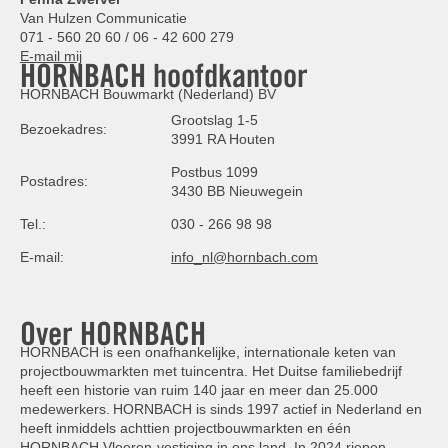
Van Hulzen Communicatie
071 - 560 20 60 / 06 - 42 600 279
E-mail mij
HORNBACH hoofdkantoor
HORNBACH Bouwmarkt (Nederland) BV
Grootslag 1-5
Bezoekadres:
3991 RA Houten
Postbus 1099
Postadres:
3430 BB Nieuwegein
Tel.:
030 - 266 98 98
E-mail:
info_nl@hornbach.com
Over HORNBACH
HORNBACH is een onafhankelijke, internationale keten van
projectbouwmarkten met tuincentra. Het Duitse familiebedrijf
heeft een historie van ruim 140 jaar en meer dan 25.000
medewerkers. HORNBACH is sinds 1997 actief in Nederland en
heeft inmiddels achttien projectbouwmarkten en één
HORNBACH Vloeren-vestiging in ons land. In 2024 riepen