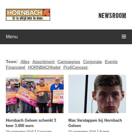
NEWSROOM
Menu
Toon:
Alles
Assortiment
Campagnes
Corporate
Events
Financieel
HORNBACHhelpt
ProfiConcept
Hornbach Geleen schenkt 3
Max Verstappen bij Hornbach
keer 3.000 euro
Geleen
|
|
23 september 2015
Corporate
07 september 2015
Events
,